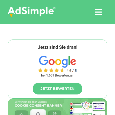
Skip
to
Togg
content
Navi
Leistungen
Tools
Jetzt sind Sie dran!
Pressemitteilungen
bei 1.659 Bewertungen
Shop
JETZT BEWERTEN
Agentur
Blog