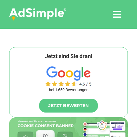
Skip
to
Togg
content
Navi
Leistungen
Tools
Jetzt sind Sie dran!
Pressemitteilungen
bei 1.659 Bewertungen
Shop
JETZT BEWERTEN
Agentur
Blog