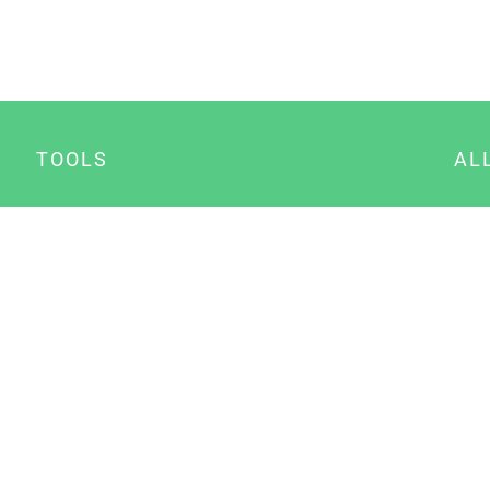
TOOLS
AL
Datenschutz Generator
A
Impressum Generator
B
Datenschutz Manager
Consent Manager
Content Marketing Manager
NewsAI WordPress Plugin