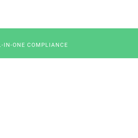
L-IN-ONE COMPLIANCE
gency-Paket für Agenturen
usiness-Paket für Unternehmer