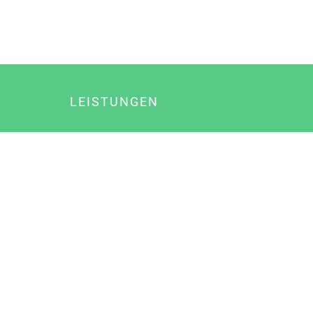
LEISTUNGEN
Online Marketing
Content Marketing
Content Marketing Abos
Content Marketing für Ärzte
Suchmaschinenoptimierung
Social Media Marketing