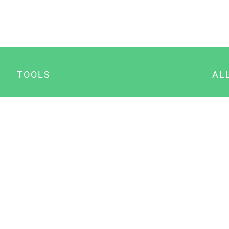
TOOLS
AL
Datenschutz Generator
A
Impressum Generator
B
Datenschutz Manager
Consent Manager
Content Marketing Manager
NewsAI WordPress Plugin