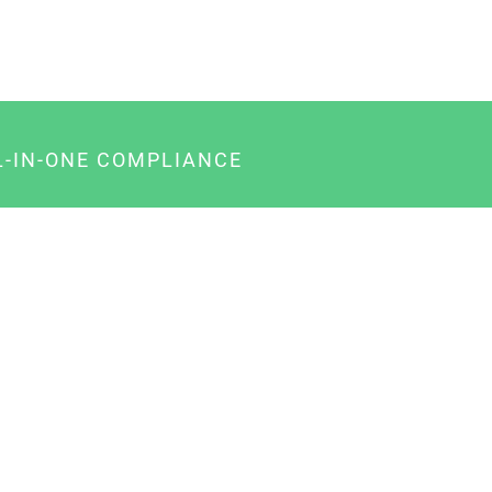
L-IN-ONE COMPLIANCE
gency-Paket für Agenturen
usiness-Paket für Unternehmer