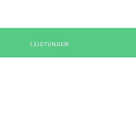
LEISTUNGEN
Online Marketing
Content Marketing
Content Marketing Abos
Content Marketing für Ärzte
Suchmaschinenoptimierung
Social Media Marketing