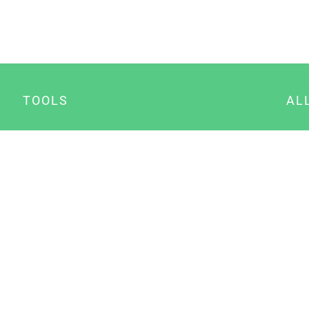
TOOLS
AL
Datenschutz Generator
A
Impressum Generator
B
Datenschutz Manager
Consent Manager
Content Marketing Manager
NewsAI WordPress Plugin