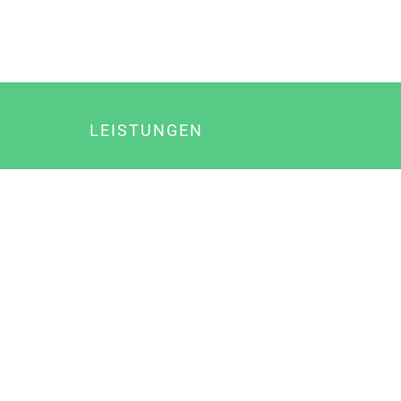
LEISTUNGEN
Online Marketing
Content Marketing
Content Marketing Abos
Content Marketing für Ärzte
Suchmaschinenoptimierung
Social Media Marketing