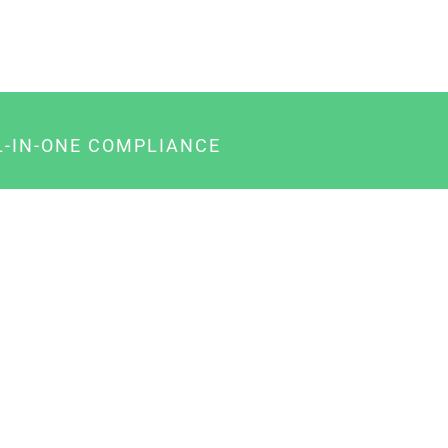
L-IN-ONE COMPLIANCE
gency-Paket für Agenturen
usiness-Paket für Unternehmer