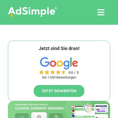
Skip
to
Togg
content
Navi
Leistungen
Tools
Jetzt sind Sie dran!
Pressemitteilungen
bei 1.659 Bewertungen
Shop
JETZT BEWERTEN
Agentur
Blog