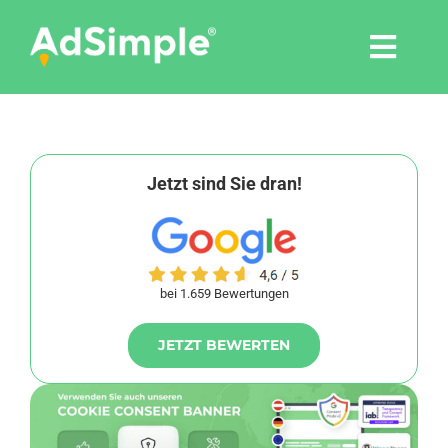
Skip
to
Togg
content
Navi
Leistungen
Tools
Jetzt sind Sie dran!
Pressemitteilungen
bei 1.659 Bewertungen
Shop
JETZT BEWERTEN
Agentur
Blog