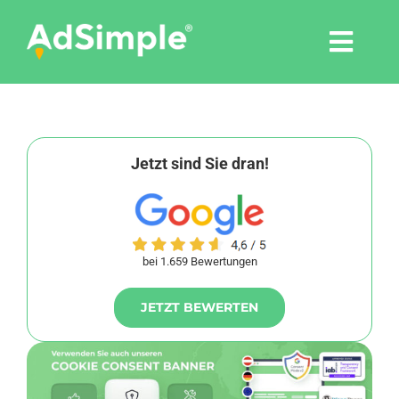
Skip
to
Togg
content
Navi
Leistungen
Tools
Jetzt sind Sie dran!
Pressemitteilungen
bei 1.659 Bewertungen
Shop
JETZT BEWERTEN
Agentur
Blog