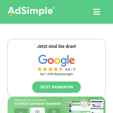
Skip
to
Togg
content
Navi
Leistungen
Tools
Jetzt sind Sie dran!
Pressemitteilungen
bei 1.659 Bewertungen
Shop
JETZT BEWERTEN
Agentur
Blog