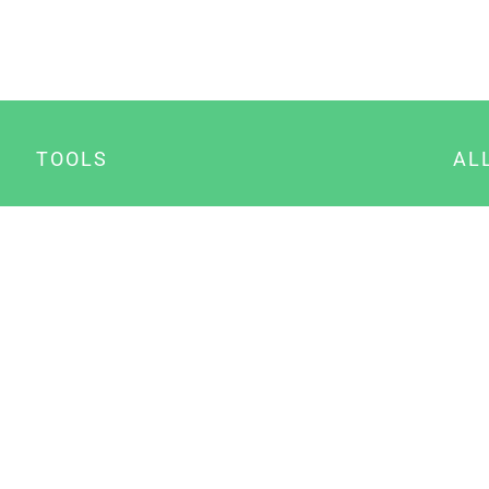
TOOLS
AL
Datenschutz Generator
A
Impressum Generator
B
Datenschutz Manager
Consent Manager
Content Marketing Manager
NewsAI WordPress Plugin