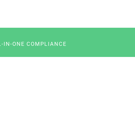
L-IN-ONE COMPLIANCE
gency-Paket für Agenturen
usiness-Paket für Unternehmer