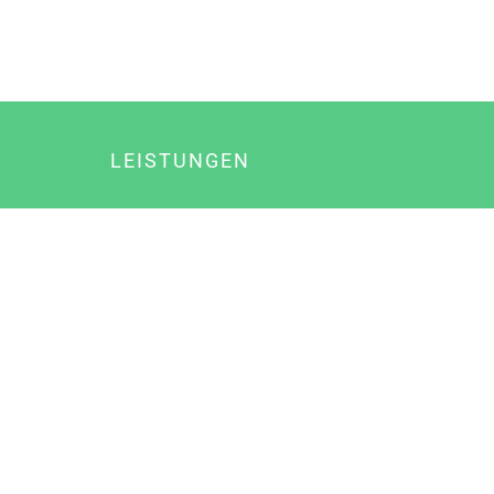
LEISTUNGEN
Online Marketing
Content Marketing
Content Marketing Abos
Content Marketing für Ärzte
Suchmaschinenoptimierung
Social Media Marketing