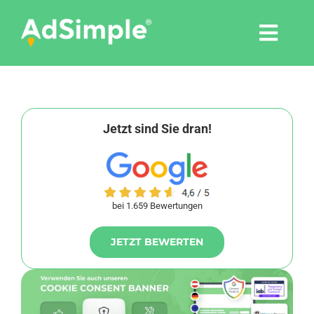
Skip
to
Togg
content
Navi
Leistungen
Tools
Jetzt sind Sie dran!
Pressemitteilungen
bei 1.659 Bewertungen
Shop
JETZT BEWERTEN
Agentur
Blog