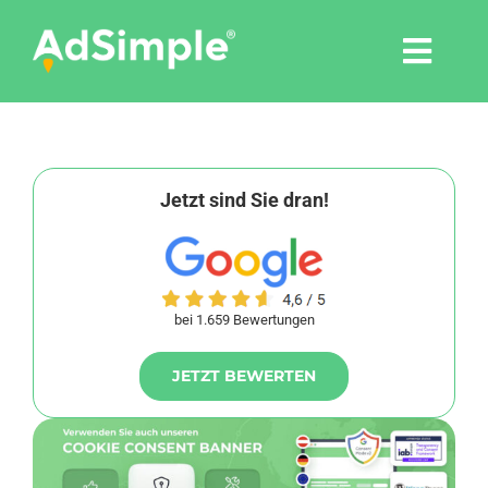
Skip
to
Togg
content
Navi
Leistungen
Tools
Jetzt sind Sie dran!
Pressemitteilungen
bei 1.659 Bewertungen
Shop
JETZT BEWERTEN
Agentur
Blog