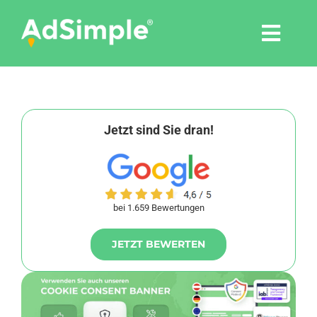
Skip
to
Togg
content
Navi
Leistungen
Tools
Jetzt sind Sie dran!
Pressemitteilungen
bei 1.659 Bewertungen
Shop
JETZT BEWERTEN
Agentur
Blog