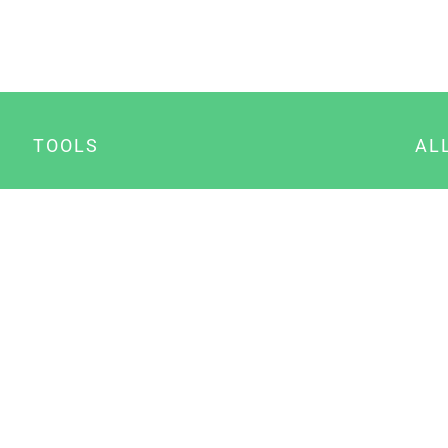
TOOLS
AL
Datenschutz Generator
A
Impressum Generator
B
Datenschutz Manager
Consent Manager
Content Marketing Manager
NewsAI WordPress Plugin