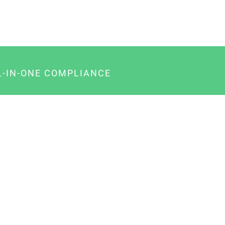
L-IN-ONE COMPLIANCE
gency-Paket für Agenturen
usiness-Paket für Unternehmer