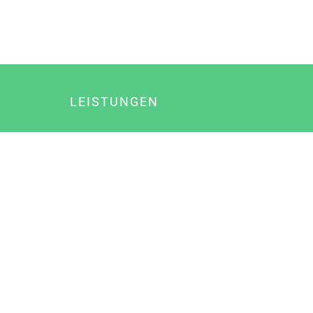
LEISTUNGEN
Online Marketing
Content Marketing
Content Marketing Abos
Content Marketing für Ärzte
Suchmaschinenoptimierung
Social Media Marketing