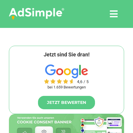
Skip
to
Togg
content
Navi
Leistungen
Tools
Jetzt sind Sie dran!
Pressemitteilungen
bei 1.659 Bewertungen
Shop
JETZT BEWERTEN
Agentur
Blog