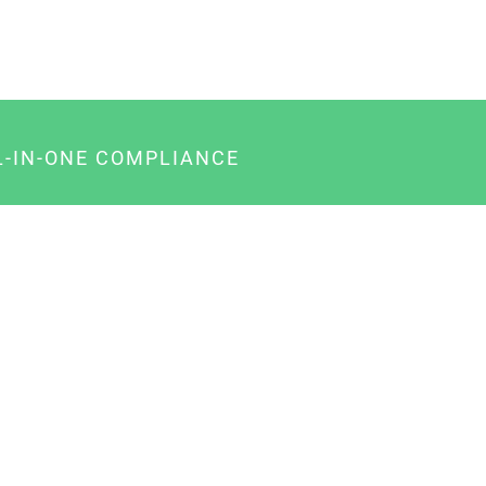
L-IN-ONE COMPLIANCE
gency-Paket für Agenturen
usiness-Paket für Unternehmer