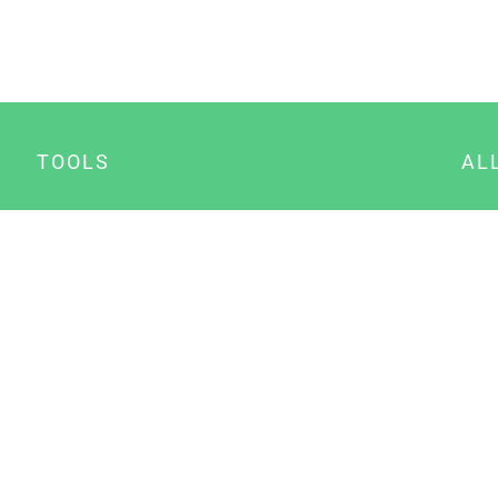
TOOLS
AL
Datenschutz Generator
A
Impressum Generator
B
Datenschutz Manager
Consent Manager
Content Marketing Manager
NewsAI WordPress Plugin