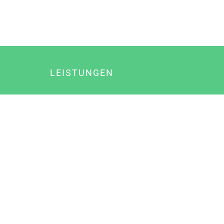
LEISTUNGEN
Online Marketing
Content Marketing
Content Marketing Abos
Content Marketing für Ärzte
Suchmaschinenoptimierung
Social Media Marketing