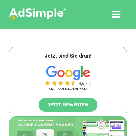
Skip
to
Togg
content
Navi
Leistungen
Tools
Jetzt sind Sie dran!
Pressemitteilungen
bei 1.659 Bewertungen
Shop
JETZT BEWERTEN
Agentur
Blog