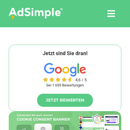
Skip
to
Togg
content
Navi
Leistungen
Tools
Jetzt sind Sie dran!
Pressemitteilungen
bei 1.659 Bewertungen
Shop
JETZT BEWERTEN
Agentur
Blog