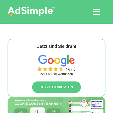
Skip
to
Togg
content
Navi
Leistungen
Tools
Jetzt sind Sie dran!
Pressemitteilungen
bei 1.659 Bewertungen
Shop
JETZT BEWERTEN
Agentur
Blog