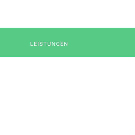
LEISTUNGEN
Online Marketing
Content Marketing
Content Marketing Abos
Content Marketing für Ärzte
Suchmaschinenoptimierung
Social Media Marketing