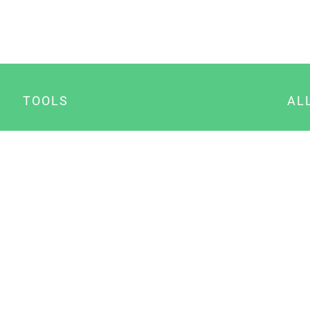
TOOLS
AL
Datenschutz Generator
A
Impressum Generator
B
Datenschutz Manager
Consent Manager
Content Marketing Manager
NewsAI WordPress Plugin