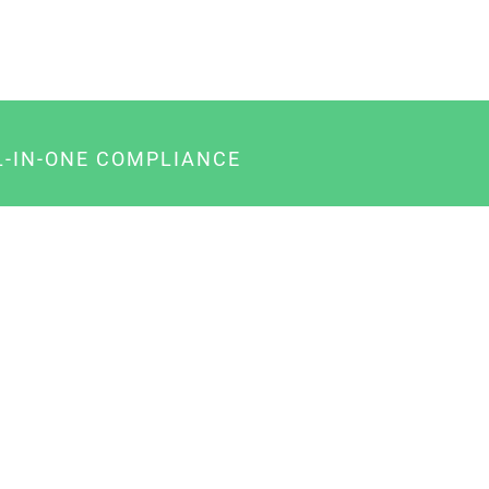
L-IN-ONE COMPLIANCE
gency-Paket für Agenturen
usiness-Paket für Unternehmer