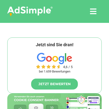
Skip
to
Togg
content
Navi
Leistungen
Tools
Jetzt sind Sie dran!
Pressemitteilungen
bei 1.659 Bewertungen
Shop
JETZT BEWERTEN
Agentur
Blog