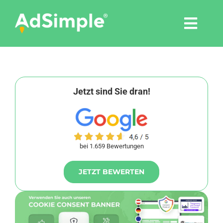
Skip
to
Togg
content
Navi
Leistungen
Tools
Jetzt sind Sie dran!
Pressemitteilungen
bei 1.659 Bewertungen
Shop
JETZT BEWERTEN
Agentur
Blog