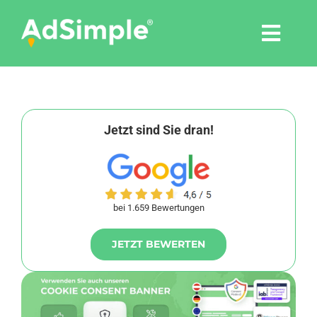
Skip
to
Togg
content
Navi
Leistungen
Tools
Jetzt sind Sie dran!
Pressemitteilungen
bei 1.659 Bewertungen
Shop
JETZT BEWERTEN
Agentur
Blog