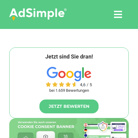
Skip
to
Togg
content
Navi
Leistungen
Tools
Jetzt sind Sie dran!
Pressemitteilungen
bei 1.659 Bewertungen
Shop
JETZT BEWERTEN
Agentur
Blog