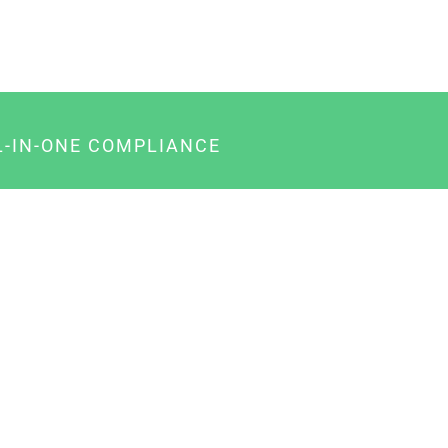
L-IN-ONE COMPLIANCE
gency-Paket für Agenturen
usiness-Paket für Unternehmer