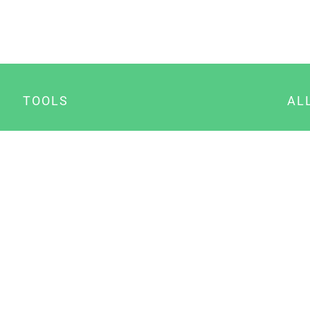
TOOLS
AL
Datenschutz Generator
A
Impressum Generator
B
Datenschutz Manager
Consent Manager
Content Marketing Manager
NewsAI WordPress Plugin