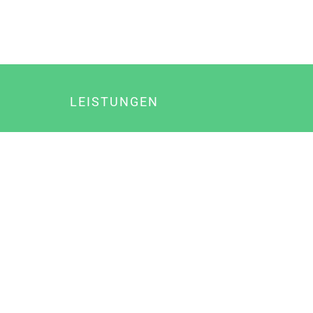
LEISTUNGEN
Online Marketing
Content Marketing
Content Marketing Abos
Content Marketing für Ärzte
Suchmaschinenoptimierung
Social Media Marketing