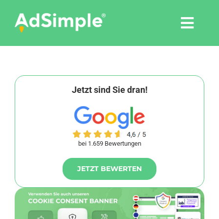
Skip
to
Togg
content
Navi
Leistungen
Tools
Jetzt sind Sie dran!
Pressemitteilungen
bei 1.659 Bewertungen
Shop
JETZT BEWERTEN
Agentur
Blog