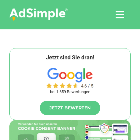
Skip
to
Togg
content
Navi
Leistungen
Tools
Jetzt sind Sie dran!
Pressemitteilungen
bei 1.659 Bewertungen
Shop
JETZT BEWERTEN
Agentur
Blog