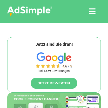
Skip
to
Togg
content
Navi
Leistungen
Tools
Jetzt sind Sie dran!
Pressemitteilungen
bei 1.659 Bewertungen
Shop
JETZT BEWERTEN
Agentur
Blog