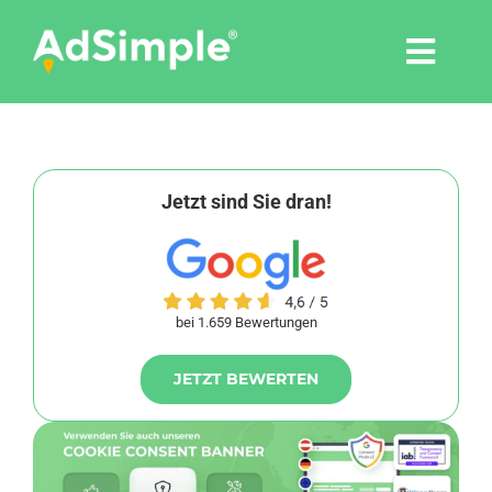
Skip
to
Togg
content
Navi
Leistungen
Tools
Jetzt sind Sie dran!
Pressemitteilungen
bei 1.659 Bewertungen
Shop
JETZT BEWERTEN
Agentur
Blog