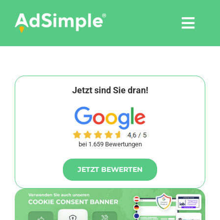
Skip
to
Togg
content
Navi
Leistungen
Tools
Jetzt sind Sie dran!
Pressemitteilungen
bei 1.659 Bewertungen
Shop
JETZT BEWERTEN
Agentur
Blog