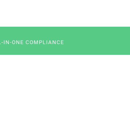
L-IN-ONE COMPLIANCE
gency-Paket für Agenturen
usiness-Paket für Unternehmer