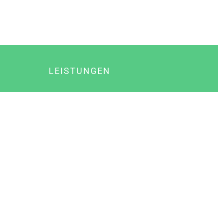
LEISTUNGEN
Online Marketing
Content Marketing
Content Marketing Abos
Content Marketing für Ärzte
Suchmaschinenoptimierung
Social Media Marketing