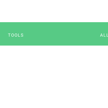
TOOLS
AL
Datenschutz Generator
A
Impressum Generator
B
Datenschutz Manager
Consent Manager
Content Marketing Manager
NewsAI WordPress Plugin