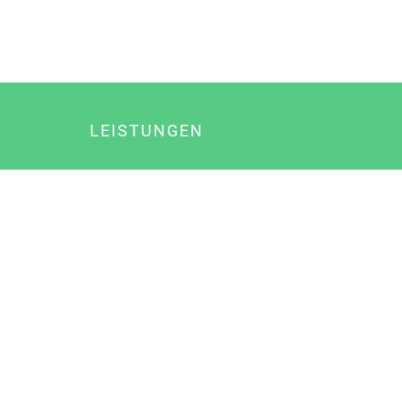
LEISTUNGEN
Online Marketing
Content Marketing
Content Marketing Abos
Content Marketing für Ärzte
Suchmaschinenoptimierung
Social Media Marketing