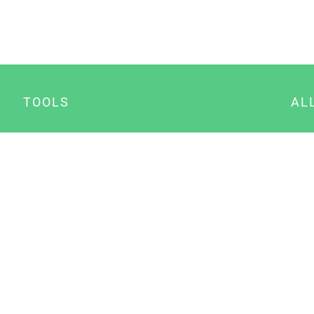
TOOLS
AL
Datenschutz Generator
A
Impressum Generator
B
Datenschutz Manager
Consent Manager
Content Marketing Manager
NewsAI WordPress Plugin