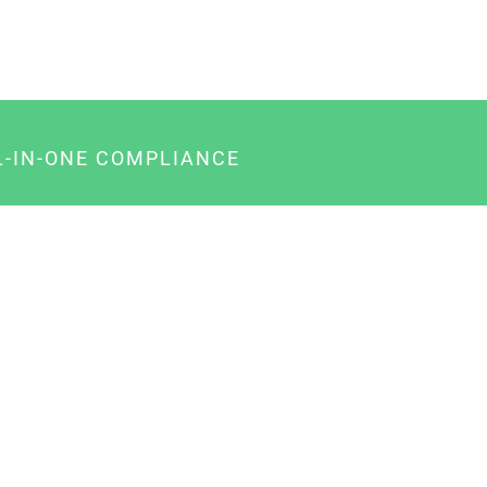
L-IN-ONE COMPLIANCE
gency-Paket für Agenturen
usiness-Paket für Unternehmer