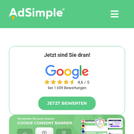
Skip
to
Togg
content
Navi
Leistungen
Tools
Jetzt sind Sie dran!
Pressemitteilungen
bei 1.659 Bewertungen
Shop
JETZT BEWERTEN
Agentur
Blog