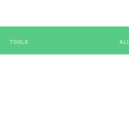
TOOLS
AL
Datenschutz Generator
A
Impressum Generator
B
Datenschutz Manager
Consent Manager
Content Marketing Manager
NewsAI WordPress Plugin