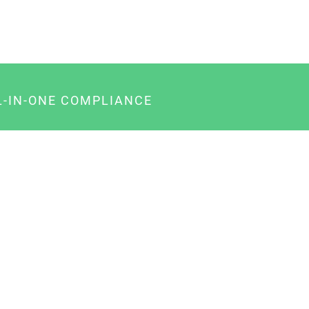
L-IN-ONE COMPLIANCE
gency-Paket für Agenturen
usiness-Paket für Unternehmer