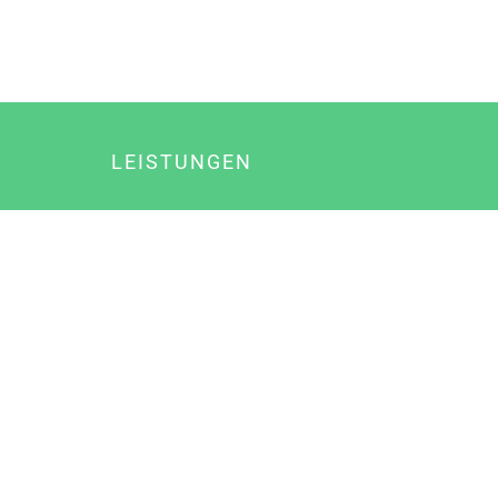
LEISTUNGEN
Online Marketing
Content Marketing
Content Marketing Abos
Content Marketing für Ärzte
Suchmaschinenoptimierung
Social Media Marketing