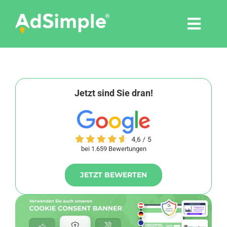
Skip
to
Togg
content
Navi
Leistungen
Tools
Jetzt sind Sie dran!
Pressemitteilungen
bei 1.659 Bewertungen
Shop
JETZT BEWERTEN
Agentur
Blog