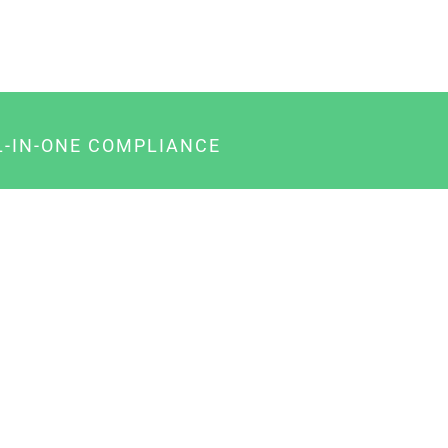
L-IN-ONE COMPLIANCE
gency-Paket für Agenturen
usiness-Paket für Unternehmer