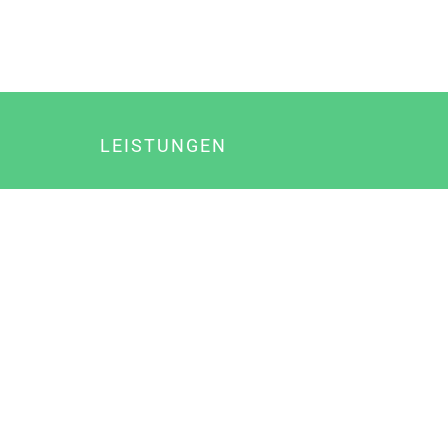
LEISTUNGEN
Online Marketing
Content Marketing
Content Marketing Abos
Content Marketing für Ärzte
Suchmaschinenoptimierung
Social Media Marketing