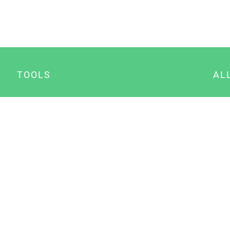
TOOLS
AL
Datenschutz Generator
A
Impressum Generator
B
Datenschutz Manager
Consent Manager
Content Marketing Manager
NewsAI WordPress Plugin