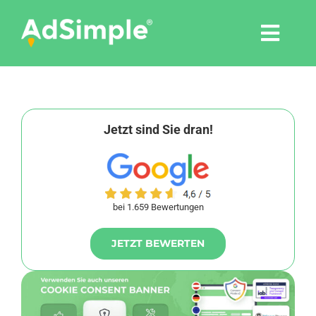
Skip
to
Togg
content
Navi
Leistungen
Tools
Jetzt sind Sie dran!
Pressemitteilungen
bei 1.659 Bewertungen
Shop
JETZT BEWERTEN
Agentur
Blog