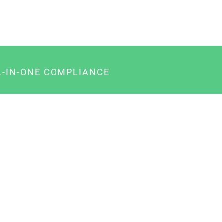
L-IN-ONE COMPLIANCE
gency-Paket für Agenturen
usiness-Paket für Unternehmer