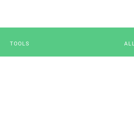
TOOLS
AL
Datenschutz Generator
A
Impressum Generator
B
Datenschutz Manager
Consent Manager
Content Marketing Manager
NewsAI WordPress Plugin