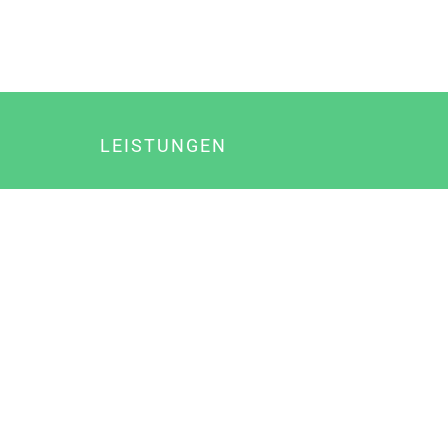
LEISTUNGEN
Online Marketing
Content Marketing
Content Marketing Abos
Content Marketing für Ärzte
Suchmaschinenoptimierung
Social Media Marketing