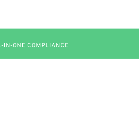
L-IN-ONE COMPLIANCE
gency-Paket für Agenturen
usiness-Paket für Unternehmer