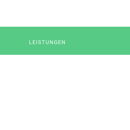
LEISTUNGEN
Online Marketing
Content Marketing
Content Marketing Abos
Content Marketing für Ärzte
Suchmaschinenoptimierung
Social Media Marketing