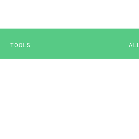
TOOLS
AL
Datenschutz Generator
A
Impressum Generator
B
Datenschutz Manager
Consent Manager
Content Marketing Manager
NewsAI WordPress Plugin