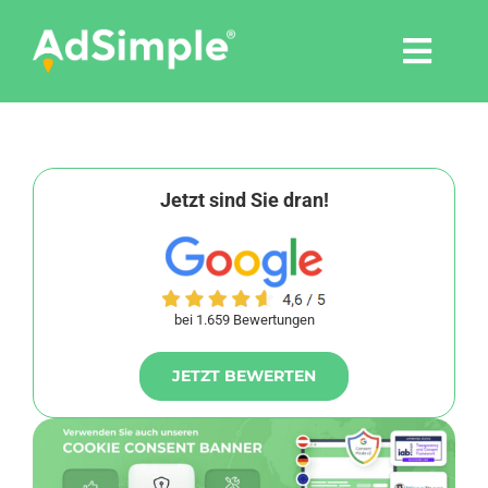
Skip
to
Togg
content
Navi
Leistungen
Tools
Jetzt sind Sie dran!
Pressemitteilungen
bei 1.659 Bewertungen
Shop
JETZT BEWERTEN
Agentur
Blog