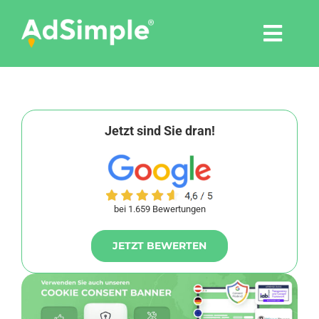
Skip
to
Togg
content
Navi
Leistungen
Tools
Jetzt sind Sie dran!
Pressemitteilungen
bei 1.659 Bewertungen
Shop
JETZT BEWERTEN
Agentur
Blog