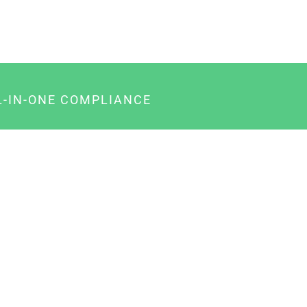
L-IN-ONE COMPLIANCE
gency-Paket für Agenturen
usiness-Paket für Unternehmer