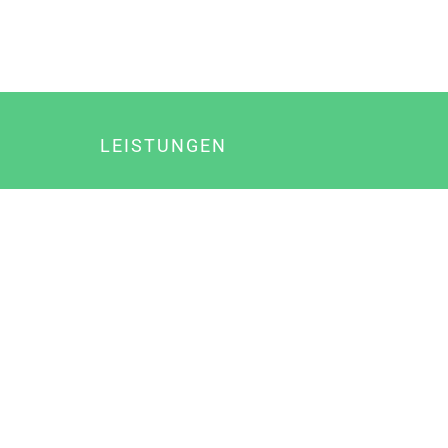
LEISTUNGEN
Online Marketing
Content Marketing
Content Marketing Abos
Content Marketing für Ärzte
Suchmaschinenoptimierung
Social Media Marketing