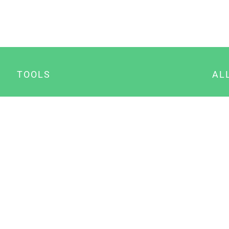
TOOLS
AL
Datenschutz Generator
A
Impressum Generator
B
Datenschutz Manager
Consent Manager
Content Marketing Manager
NewsAI WordPress Plugin