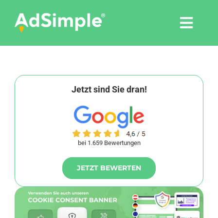
Skip
to
Togg
content
Navi
Leistungen
Tools
Jetzt sind Sie dran!
Pressemitteilungen
bei 1.659 Bewertungen
Shop
JETZT BEWERTEN
Agentur
Blog