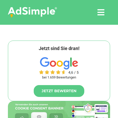
Skip
to
Togg
content
Navi
Leistungen
Tools
Jetzt sind Sie dran!
Pressemitteilungen
bei 1.659 Bewertungen
Shop
JETZT BEWERTEN
Agentur
Blog