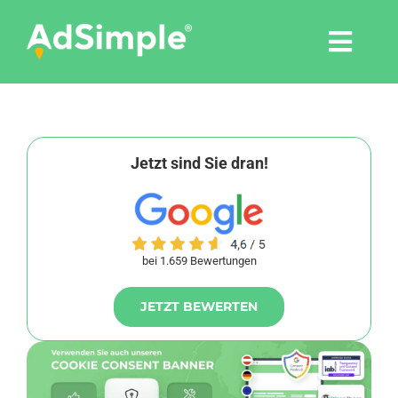
Skip
to
Togg
content
Navi
Leistungen
Tools
Jetzt sind Sie dran!
Pressemitteilungen
bei 1.659 Bewertungen
Shop
JETZT BEWERTEN
Agentur
Blog