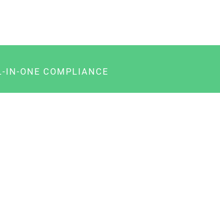
L-IN-ONE COMPLIANCE
gency-Paket für Agenturen
usiness-Paket für Unternehmer