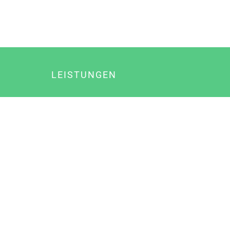
LEISTUNGEN
Online Marketing
Content Marketing
Content Marketing Abos
Content Marketing für Ärzte
Suchmaschinenoptimierung
Social Media Marketing