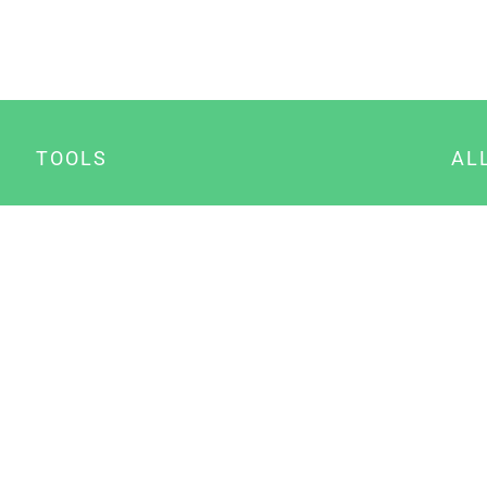
TOOLS
AL
Datenschutz Generator
A
Impressum Generator
B
Datenschutz Manager
Consent Manager
Content Marketing Manager
NewsAI WordPress Plugin