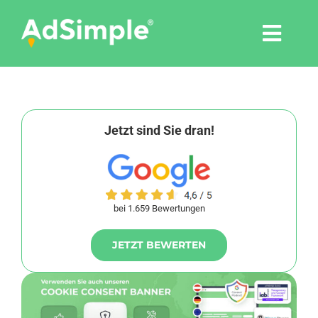
Skip
to
Togg
content
Navi
Leistungen
Tools
Jetzt sind Sie dran!
Pressemitteilungen
bei 1.659 Bewertungen
Shop
JETZT BEWERTEN
Agentur
Blog