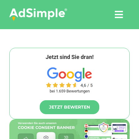
Skip
to
Togg
content
Navi
Leistungen
Tools
Jetzt sind Sie dran!
Pressemitteilungen
bei 1.659 Bewertungen
Shop
JETZT BEWERTEN
Agentur
Blog