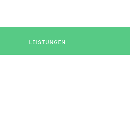
LEISTUNGEN
Online Marketing
Content Marketing
Content Marketing Abos
Content Marketing für Ärzte
Suchmaschinenoptimierung
Social Media Marketing