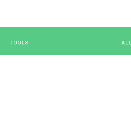
TOOLS
AL
Datenschutz Generator
A
Impressum Generator
B
Datenschutz Manager
Consent Manager
Content Marketing Manager
NewsAI WordPress Plugin