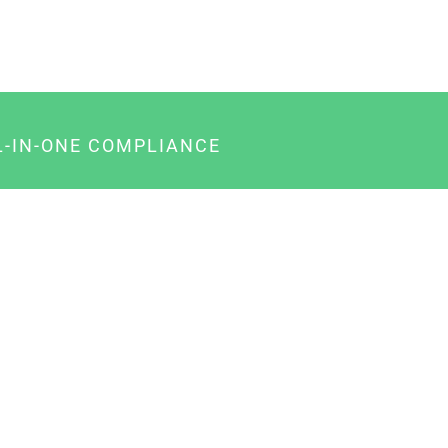
L-IN-ONE COMPLIANCE
gency-Paket für Agenturen
usiness-Paket für Unternehmer