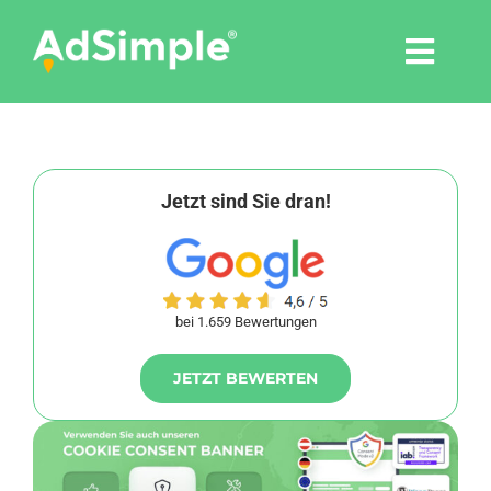
Skip
to
Togg
content
Navi
Leistungen
Tools
Jetzt sind Sie dran!
Pressemitteilungen
bei 1.659 Bewertungen
Shop
JETZT BEWERTEN
Agentur
Blog